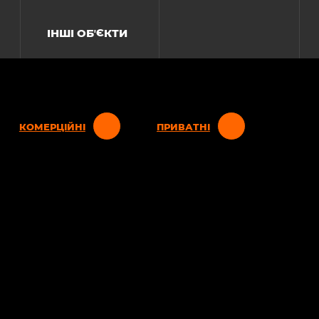
ІНШІ ОБʼЄКТИ
КОМЕРЦІЙНІ
ПРИВАТНІ