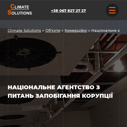
Skip
to
+38 067 827 27 27
content
Climate Solutions
»
Обʼєкти
»
Комерційні
»
Національне агент
НАЦІОНАЛЬНЕ АГЕНТСТВО З
ПИТАНЬ ЗАПОБІГАННЯ КОРУПЦІЇ