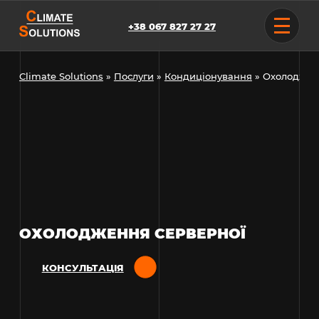
Skip
to
+38 067 827 27 27
content
Climate Solutions
»
Послуги
»
Кондиціонування
»
Охолоджен
ОХОЛОДЖЕННЯ СЕРВЕРНОЇ
КОНСУЛЬТАЦІЯ