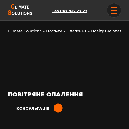
Skip
to
+38 067 827 27 27
content
Climate Solutions
»
Послуги
»
Опалення
»
Повітряне опален
ПОВІТРЯНЕ ОПАЛЕННЯ
КОНСУЛЬТАЦІЯ