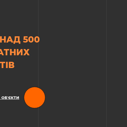
НАД 500
АТНИХ
ТІВ
 ОБʼЄКТИ