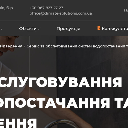
їв, б-р
+38 067 827 27 27
U
office@climate-solutions.com.ua
Обʼєкти
Продукція
Калькулято
відведення
»
Сервіс та обслуговування систем водопостачання 
БСЛУГОВУВАННЯ
ОПОСТАЧАННЯ Т
ЕННЯ