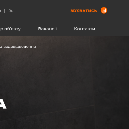
|
a
Ru
ЗВʼЯЗАТИСЬ
р обʼєкту
Вакансії
Контакти
та водовідведення
А