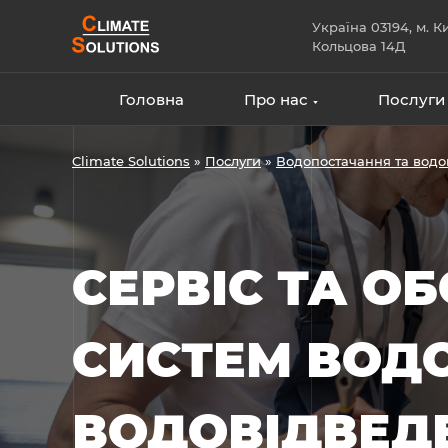
Skip
Україна 03194, м. Ки
to
Кольцова 14Д
content
Головна
Про нас
Послуги
Climate Solutions
»
Послуги
»
Водопостачання та водо
СЕРВІС ТА О
СИСТЕМ ВОД
ВОДОВІДВЕД