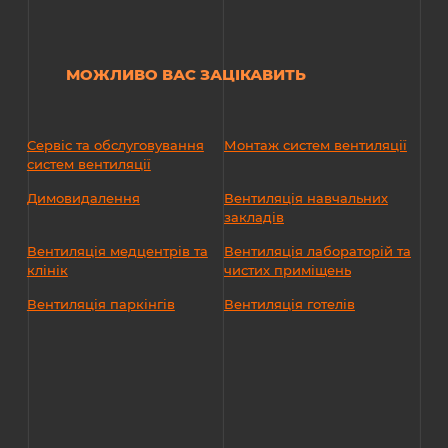
МОЖЛИВО ВАС ЗАЦІКАВИТЬ
Сервіс та обслуговування
Монтаж систем вентиляції
систем вентиляції
Димовидалення
Вентиляція навчальних
закладів
Вентиляція медцентрів та
Вентиляція лабораторій та
клінік
чистих приміщень
Вентиляція паркінгів
Вентиляція готелів