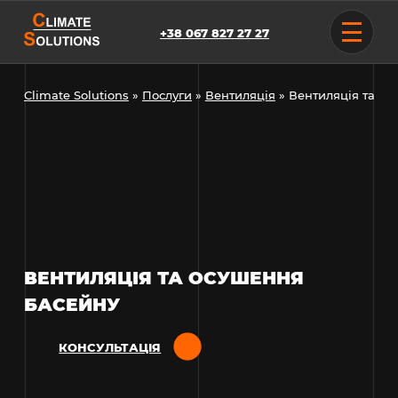
Skip
to
+38 067 827 27 27
content
Climate Solutions
»
Послуги
»
Вентиляція
»
Вентиляція та ос
ВЕНТИЛЯЦІЯ ТА ОСУШЕННЯ
БАСЕЙНУ
КОНСУЛЬТАЦІЯ