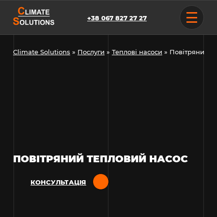
Skip
to
+38 067 827 27 27
content
Climate Solutions
»
Послуги
»
Теплові насоси
»
Повітряний т
ПОВІТРЯНИЙ ТЕПЛОВИЙ НАСОС
КОНСУЛЬТАЦІЯ