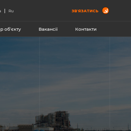
|
a
Ru
ЗВʼЯЗАТИСЬ
р обʼєкту
Вакансії
Контакти