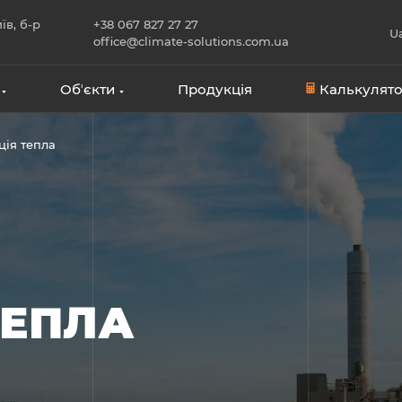
їв, б-р
+38 067 827 27 27
U
office@climate-solutions.com.ua
Обʼєкти
Продукція
Калькулято
ція тепла
ТЕПЛА