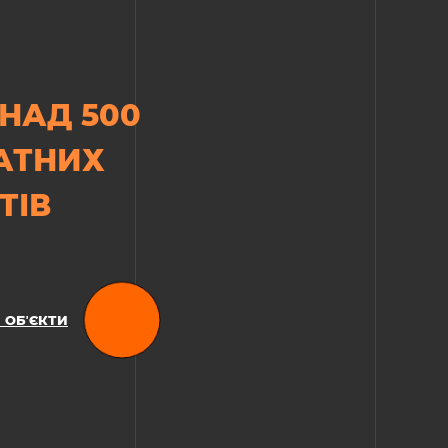
НАД 500
АТНИХ
ТІВ
 ОБʼЄКТИ