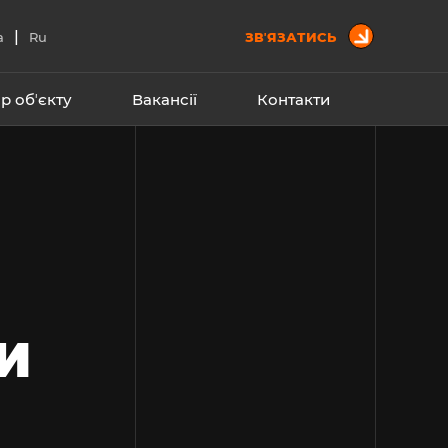
|
a
Ru
ЗВʼЯЗАТИСЬ
р обʼєкту
Вакансії
Контакти
И