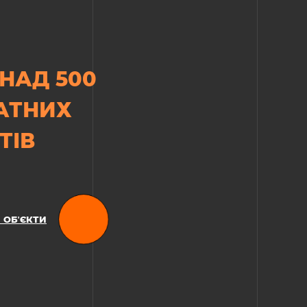
НАД 500
АТНИХ
ТІВ
 ОБʼЄКТИ